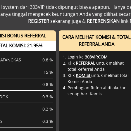
l system dari 303VIP tidak dipungut biaya apapun. Hanya de
anya tinggal mengecek keuntungan Anda yang dilihat seca
REGISTER
sekarang juga &
REFERENSIKAN
link
ISI BONUS REFERRAL
CARA MELIHAT KOMISI & TOTAL
REFERRAL ANDA
TAL KOMISI: 21.95%
Login ke
303VIP.COM
ATANGKAS
0.8 %
Klik
REFERRAL
untuk melihat
total Referral Anda
15 %
Klik
KOMISI
untuk melihat total
Komisi Anda
0.8 %
Pembagian Referral dilakukan
setiap hari Kamis
OOK
0.3 %
0.2 %
TS
0.3 %