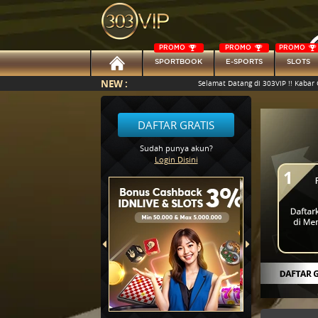
PROMO
PROMO
PROMO
SPORTBOOK
E-SPORTS
SLOTS
NEW :
Selamat Datang di 303VIP !! Kabar Gemb
DAFTAR GRATIS
Sudah punya akun?
Login Disini