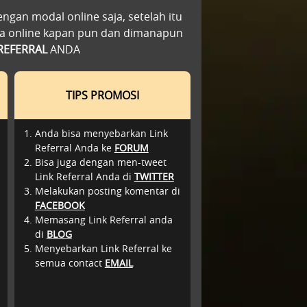
ngan modal online saja, setelah itu
ra online kapan pun dan dimanapun
REFERRAL
ANDA
TIPS PROMOSI
Anda bisa menyebarkan Link
Referral Anda ke
FORUM
Bisa juga dengan men-tweet
Link Referral Anda di
TWITTER
Melakukan posting komentar di
FACEBOOK
Memasang Link Referral anda
di
BLOG
Menyebarkan Link Referral ke
semua contact
EMAIL