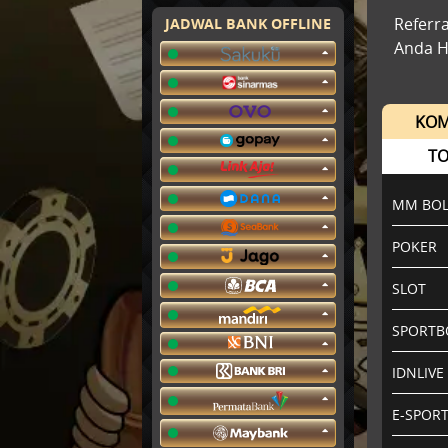
JADWAL BANK OFFLINE
Referra
Anda H
KOM
TO
MM BOL
POKER
SLOT
SPORTB
IDNLIVE
E-SPOR