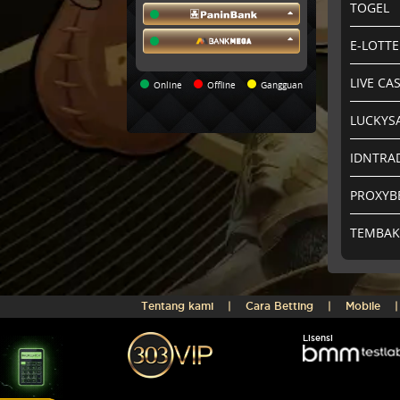
TOGEL
E-LOTTE
LIVE CA
Online
Offline
Gangguan
LUCKYS
IDNTRA
PROXYB
TEMBAK
Tentang kami
|
Cara Betting
|
Mobile
|
Lisensi