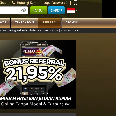
|
|
|
Chat
Hubungi Kami
Lupa Password ?
DAFTAR
GKAS
TEMBAK IKAN
REFERRAL
PROMOSI
isa menggunakan lebih dari satu rek di akun | 303VIP situs Bola Online, Live Casino, S