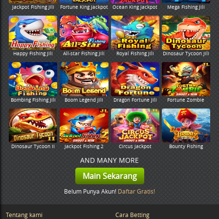
Jackpot Fishing Jili
Fortune King Jackpot
Ocean King Jackpot
Mega Fishing Jili
Happy Fishing Jili
All-star Fishing Jili
Royal Fishing Jili
Dinosaur Tycoon Jili
Bombing Fishing Jili
Boom Legend Jili
Dragon Fortune Jili
Fortune Zombie
Dinosaur Tycoon II
Jackpot Fishing 2
Circus Jackpot
Bounty Fishing
AND MANY MORE
Main Sekarang
Belum Punya Akun!
Daftar Gratis!
Tentang kami
Cara Betting