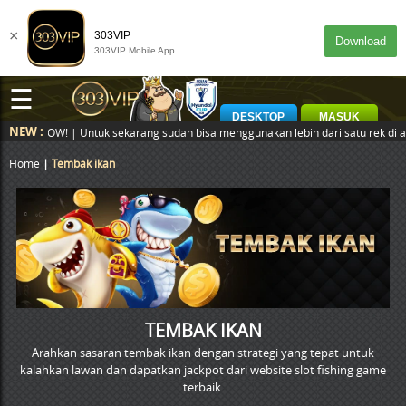
×
303VIP
Download
303VIP Mobile App
☰
DESKTOP
MASUK
NEW :
bu loh, WOOOW! | Untuk sekarang sudah bisa menggunakan lebih dari satu rek
Home
Tembak ikan
TEMBAK IKAN
Arahkan sasaran tembak ikan dengan strategi yang tepat untuk
kalahkan lawan dan dapatkan jackpot dari website slot fishing game
terbaik.