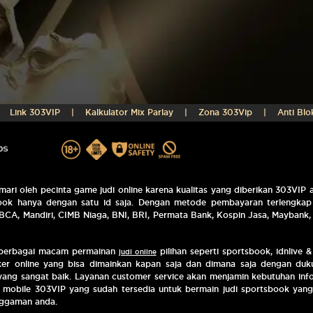
Link 303VIP
|
Kalkulator Mix Parlay
|
Zona 303Vip
|
Anti Blo
ari oleh pecinta game judi online karena kualitas yang diberikan 303VIP 
book hanya dengan satu id saja. Dengan metode pembayaran terlengkap
 BCA, Mandiri, CIMB Niaga, BNI, BRI, Permata Bank, Kospin Jasa, Maybank,
 berbagai macam permainan
pilihan seperti sportsbook, idnlive & 
judi online
oker online yang bisa dimainkan kapan saja dan dimana saja dengan du
yang sangat baik. Layanan customer service akan menjamin kebutuhan inf
i mobile 303VIP yang sudah tersedia untuk bermain judi sportsbook yang
nggaman anda.