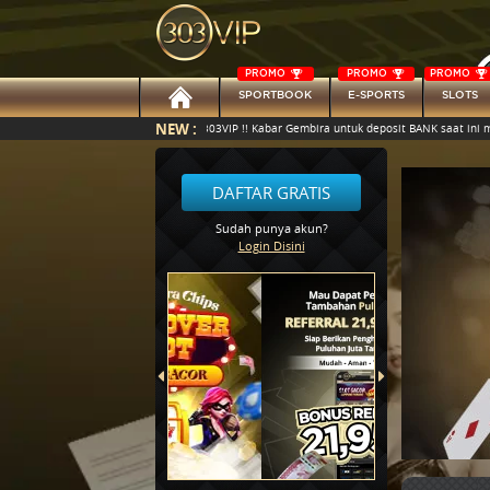
PROMO
PROMO
PROMO
SPORTBOOK
E-SPORTS
SLOTS
NEW :
Selamat Datang di 303VIP !! Kabar Gembira untuk deposit BANK saat ini mula
DAFTAR GRATIS
Sudah punya akun?
Login Disini