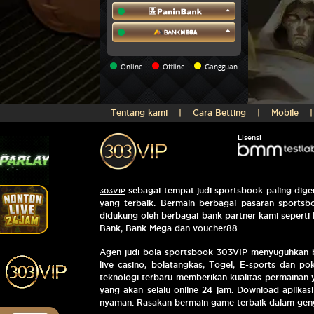
Online
Offline
Gangguan
Tentang kami
|
Cara Betting
|
Mobile
|
Lisensi
sebagai tempat judi sportsbook paling digem
303VIP
yang terbaik. Bermain berbagai pasaran sports
didukung oleh berbagai bank partner kami seperti
Bank, Bank Mega dan voucher88.
Agen judi bola sportsbook 303VIP menyuguhkan
live casino, bolatangkas, Togel, E-sports dan p
teknologi terbaru memberikan kualitas permainan 
yang akan selalu online 24 jam. Download aplikas
nyaman. Rasakan bermain game terbaik dalam ge